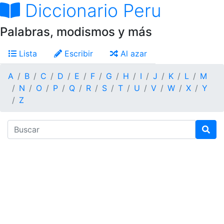
Diccionario Peru
Palabras, modismos y más
Lista
Escribir
Al azar
A
B
C
D
E
F
G
H
I
J
K
L
M
N
O
P
Q
R
S
T
U
V
W
X
Y
Z