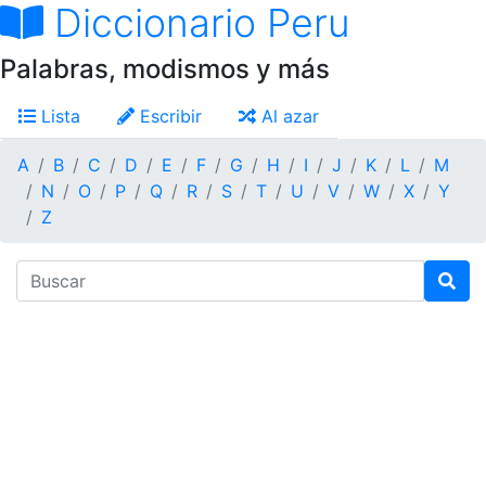
Diccionario Peru
Palabras, modismos y más
Lista
Escribir
Al azar
A
B
C
D
E
F
G
H
I
J
K
L
M
N
O
P
Q
R
S
T
U
V
W
X
Y
Z