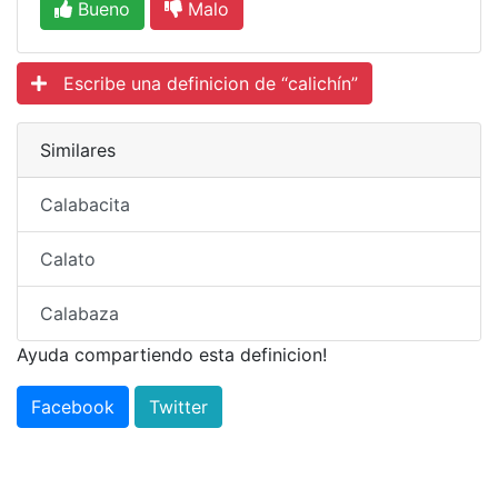
Bueno
Malo
Escribe una definicion de “calichín”
Similares
Calabacita
Calato
Calabaza
Ayuda compartiendo esta definicion!
Facebook
Twitter