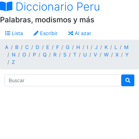
Diccionario Peru
Palabras, modismos y más
Lista
Escribir
Al azar
A
B
C
D
E
F
G
H
I
J
K
L
M
N
O
P
Q
R
S
T
U
V
W
X
Y
Z