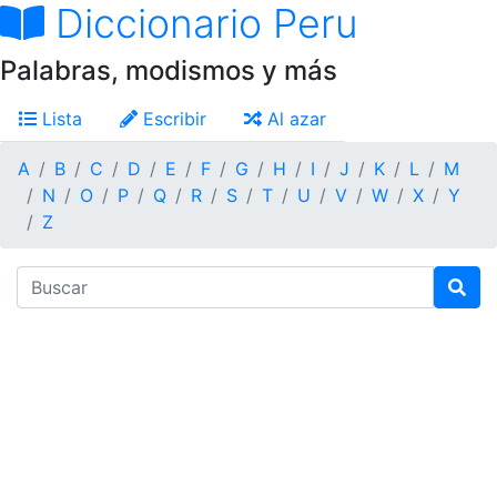
Diccionario Peru
Palabras, modismos y más
Lista
Escribir
Al azar
A
B
C
D
E
F
G
H
I
J
K
L
M
N
O
P
Q
R
S
T
U
V
W
X
Y
Z