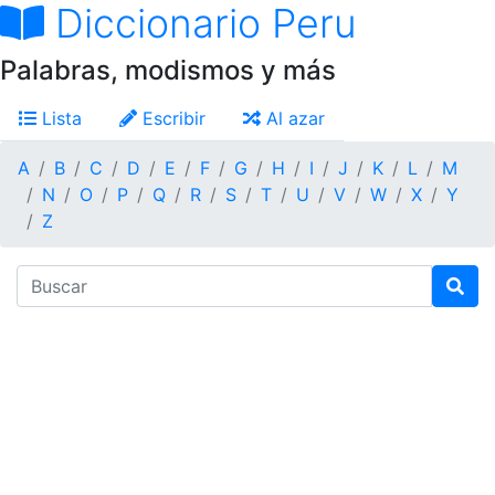
Diccionario Peru
Palabras, modismos y más
Lista
Escribir
Al azar
A
B
C
D
E
F
G
H
I
J
K
L
M
N
O
P
Q
R
S
T
U
V
W
X
Y
Z