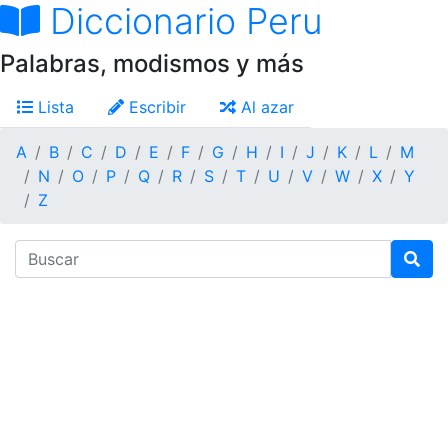
Diccionario Peru
Palabras, modismos y más
Lista
Escribir
Al azar
A
B
C
D
E
F
G
H
I
J
K
L
M
N
O
P
Q
R
S
T
U
V
W
X
Y
Z