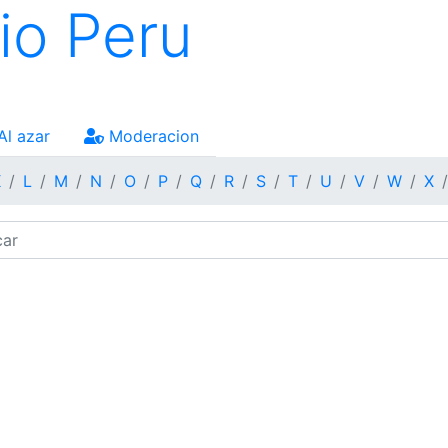
io Peru
Al azar
Moderacion
K
L
M
N
O
P
Q
R
S
T
U
V
W
X