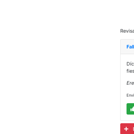
Revisa
Fal
Díc
fie
Ere
Env
Es