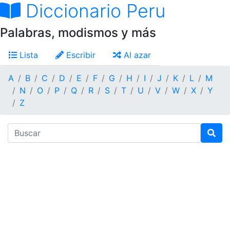
Diccionario Peru
Palabras, modismos y más
Lista
Escribir
Al azar
A
B
C
D
E
F
G
H
I
J
K
L
M
N
O
P
Q
R
S
T
U
V
W
X
Y
Z