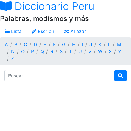
Diccionario Peru
Palabras, modismos y más
Lista
Escribir
Al azar
A
B
C
D
E
F
G
H
I
J
K
L
M
N
O
P
Q
R
S
T
U
V
W
X
Y
Z