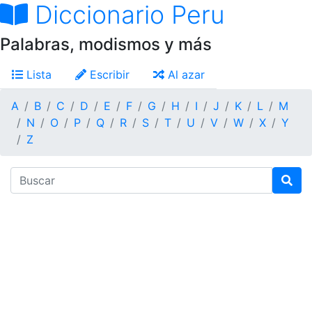
Diccionario Peru
Palabras, modismos y más
Lista
Escribir
Al azar
A
B
C
D
E
F
G
H
I
J
K
L
M
N
O
P
Q
R
S
T
U
V
W
X
Y
Z