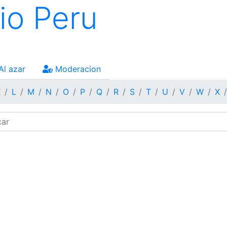
io Peru
Al azar
Moderacion
K
L
M
N
O
P
Q
R
S
T
U
V
W
X