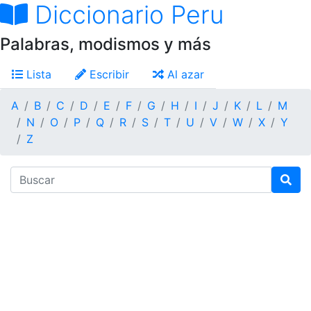
Diccionario Peru
Palabras, modismos y más
Lista
Escribir
Al azar
A
B
C
D
E
F
G
H
I
J
K
L
M
N
O
P
Q
R
S
T
U
V
W
X
Y
Z