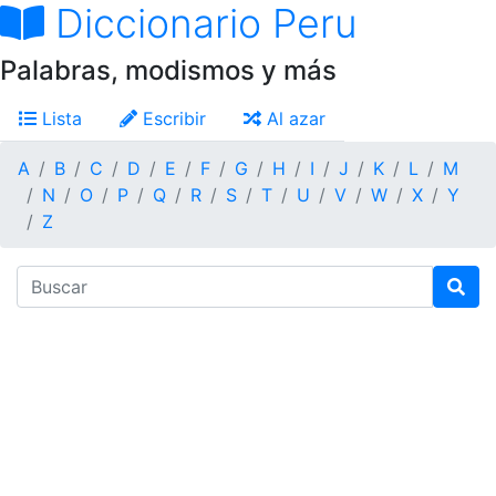
Diccionario Peru
Palabras, modismos y más
Lista
Escribir
Al azar
A
B
C
D
E
F
G
H
I
J
K
L
M
N
O
P
Q
R
S
T
U
V
W
X
Y
Z