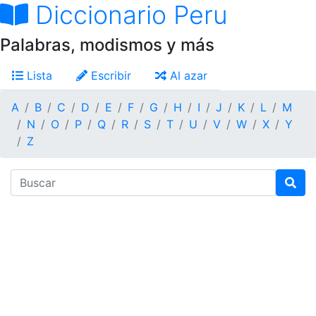
Diccionario Peru
Palabras, modismos y más
Lista
Escribir
Al azar
A
B
C
D
E
F
G
H
I
J
K
L
M
N
O
P
Q
R
S
T
U
V
W
X
Y
Z