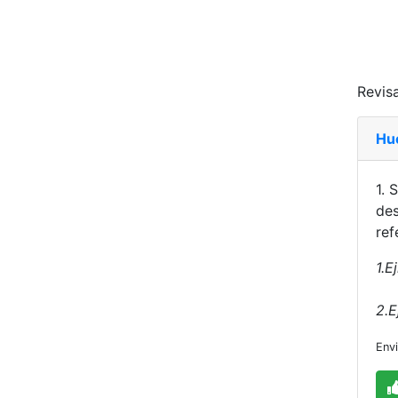
Revisa
Hu
1. 
des
ref
1.E
2.E
Env