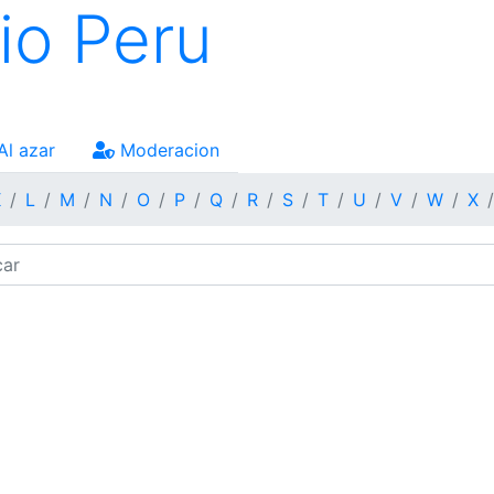
io Peru
Al azar
Moderacion
K
L
M
N
O
P
Q
R
S
T
U
V
W
X