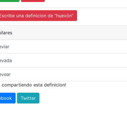
cribe una definicion de “huevón”
ilares
viar
evada
evear
 compartiendo esta definicion!
ebook
Twitter