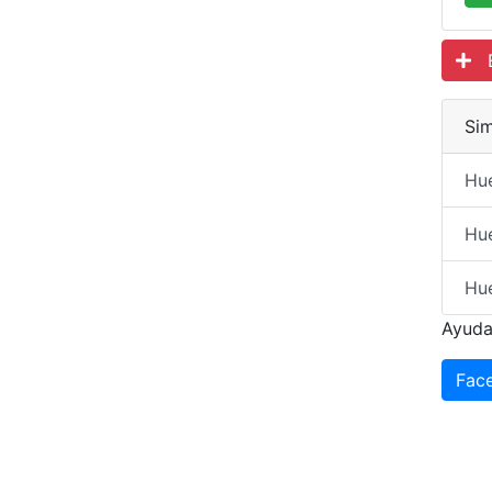
Es
Sim
Hue
Hu
Hu
Ayuda
Fac