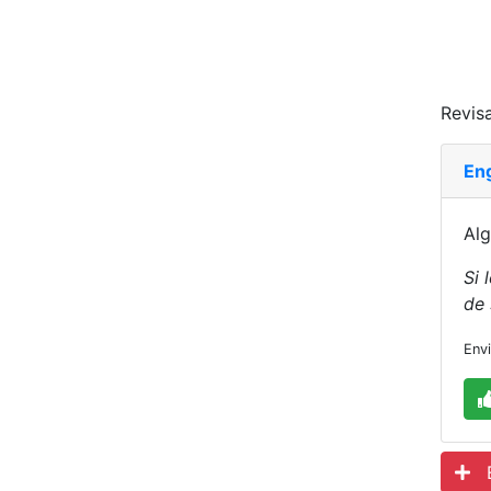
Revisa
En
Alg
Si 
de
Env
Es