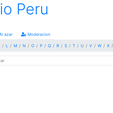
io Peru
Al azar
Moderacion
K
L
M
N
O
P
Q
R
S
T
U
V
W
X