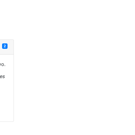
2
vo.
 es