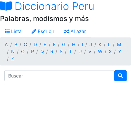
Diccionario Peru
Palabras, modismos y más
Lista
Escribir
Al azar
A
B
C
D
E
F
G
H
I
J
K
L
M
N
O
P
Q
R
S
T
U
V
W
X
Y
Z