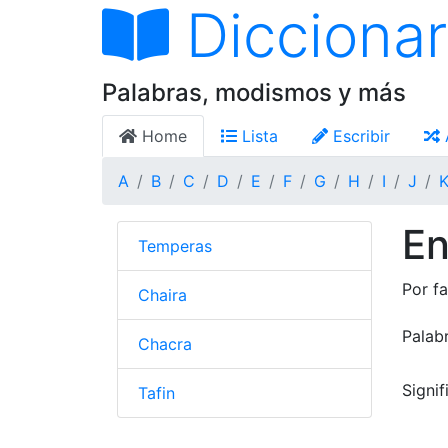
Diccionar
Palabras, modismos y más
Home
Lista
Escribir
A
B
C
D
E
F
G
H
I
J
En
Temperas
Por fa
Chaira
Palab
Chacra
Signi
Tafin