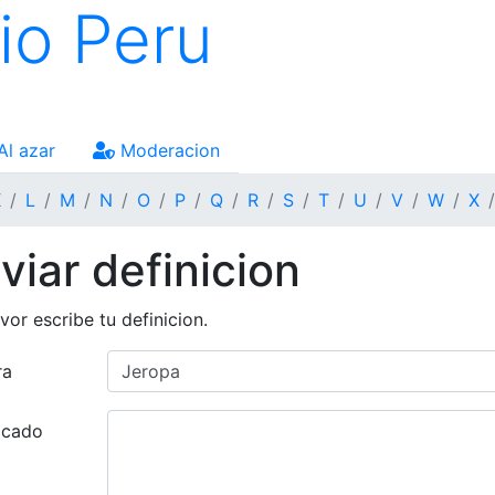
io Peru
Al azar
Moderacion
K
L
M
N
O
P
Q
R
S
T
U
V
W
X
viar definicion
vor escribe tu definicion.
ra
ficado