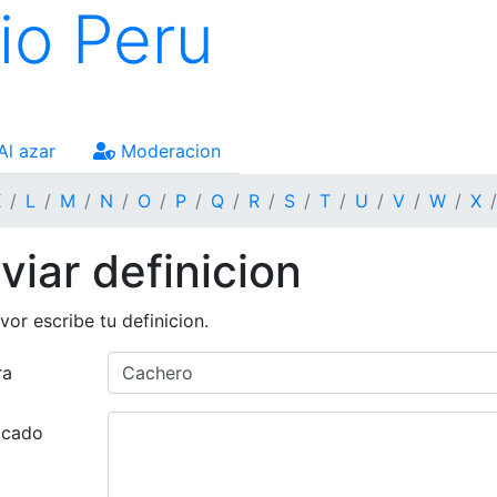
io Peru
Al azar
Moderacion
K
L
M
N
O
P
Q
R
S
T
U
V
W
X
viar definicion
vor escribe tu definicion.
ra
ficado