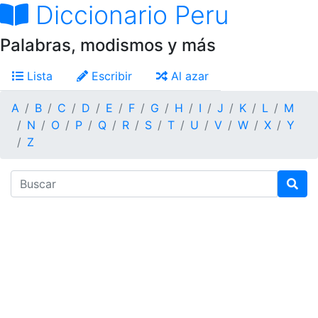
Diccionario Peru
Palabras, modismos y más
Lista
Escribir
Al azar
A
B
C
D
E
F
G
H
I
J
K
L
M
N
O
P
Q
R
S
T
U
V
W
X
Y
Z