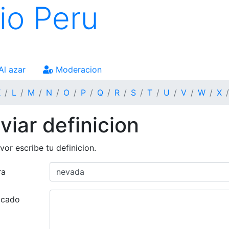
io Peru
Al azar
Moderacion
K
L
M
N
O
P
Q
R
S
T
U
V
W
X
viar definicion
vor escribe tu definicion.
ra
ficado