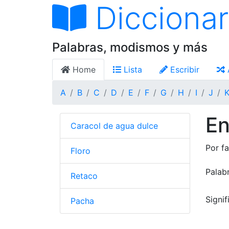
Diccionar
Palabras, modismos y más
Home
Lista
Escribir
A
B
C
D
E
F
G
H
I
J
En
Caracol de agua dulce
Por fa
Floro
Palab
Retaco
Signi
Pacha